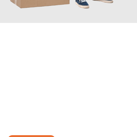
JETZT ANFRAGEN
Erleben Sie mit Umzugsmeister Bäcker Solingen, wie
einfach und
stressfrei Ihr Umzug Solingen Siverek
sein kann. Unser
Expertenteam steht bereit, um Ihnen einen reibungslosen
Übergang in Ihr neues Zuhause zu garantieren.
Jetzt
unverbindliches Angebot
erhalten &
100€ sparen: