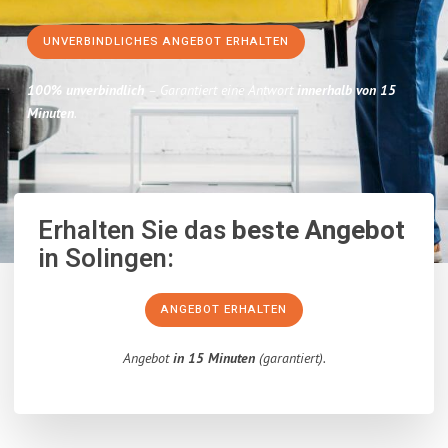
UNVERBINDLICHES ANGEBOT ERHALTEN
100% unverbindlich
– Garantiert eine Antwort
innerhalb von 15
Minuten
.
Erhalten Sie das
beste Angebot
in Solingen:
ANGEBOT ERHALTEN
Angebot
in 15 Minuten
(garantiert).