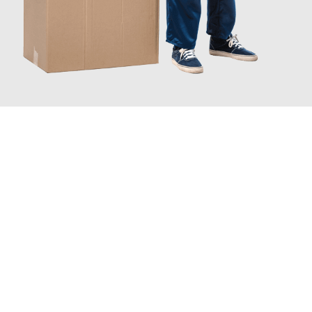
JETZT ANFRAGEN
Erleben Sie mit Umzugsmeister Bäcker Solingen, wie
einfach und
stressfrei Ihr Umzug Solingen Adiyaman
sein kann. Unser
Expertenteam steht bereit, um Ihnen einen reibungslosen
Übergang in Ihr neues Zuhause zu garantieren.