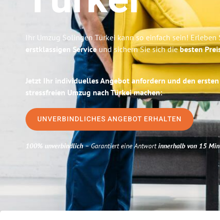
Türkei
Ihr Umzug Solingen Türkei kann so einfach sein! Erleben 
erstklassigen Service
und sichern Sie sich die
besten Prei
Jetzt Ihr individuelles Angebot anfordern und den ersten
stressfreien Umzug nach Türkei machen:
UNVERBINDLICHES ANGEBOT ERHALTEN
100% unverbindlich
– Garantiert eine Antwort
innerhalb von 15 Min