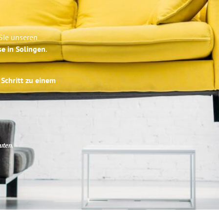
Sie unseren
se in Solingen
.
 Schritt zu einem
uten
.