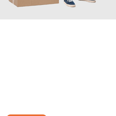
JETZT ANFRAGEN
Erleben Sie mit Umzugsmeister Bäcker Solingen, wie
einfach und
stressfrei Ihr Umzug Solingen Inegöl
sein kann. Unser
Expertenteam steht bereit, um Ihnen einen reibungslosen
Übergang in Ihr neues Zuhause zu garantieren.
Jetzt
unverbindliches Angebot
erhalten &
100€ sparen: