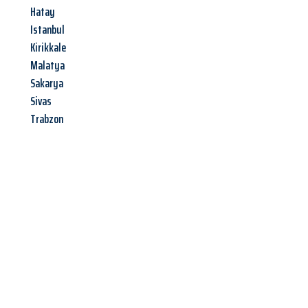
Hatay
Istanbul
Kirikkale
Malatya
Sakarya
Sivas
Trabzon
Jetzt anfragen &
Angebot
mit Best-Preis
erhalten!
Schicken Sie uns jetzt Ihre unverbindliche Anfrage und sichern
Sie sich Ihr
individuelles Umzugsangebot für Ihr Anliegen in