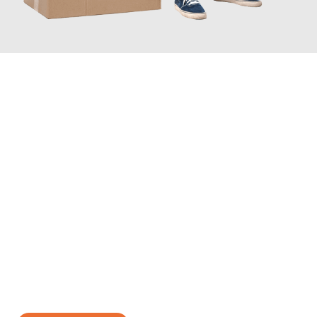
JETZT ANFRAGEN
Erleben Sie mit Umzugsmeister Bäcker Solingen, wie
einfach und
stressfrei Ihr Umzug Solingen Sivas
sein kann. Unser
Expertenteam steht bereit, um Ihnen einen reibungslosen
Übergang in Ihr neues Zuhause zu garantieren.
Jetzt
unverbindliches Angebot
erhalten &
100€ sparen: