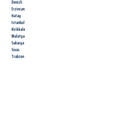
Denizli
Erzincan
Hatay
Istanbul
Kirikkale
Malatya
Sakarya
Sivas
Trabzon
Jetzt anfragen &
Angebot
mit Best-Preis
erhalten!