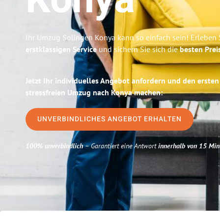
Konya
Ihr Umzug Solingen Konya kann so einfach sein! Erleben 
erstklassigen Service
und sichern Sie sich die
besten Prei
Jetzt Ihr individuelles Angebot anfordern und den ersten
stressfreien Umzug nach Konya machen:
UNVERBINDLICHES ANGEBOT ERHALTEN
100% unverbindlich
– Garantiert eine Antwort
innerhalb von 15 Min