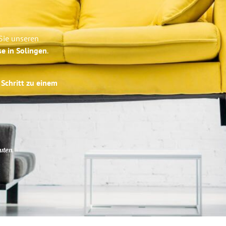
Sie unseren
se in Solingen
.
 Schritt zu einem
uten
.