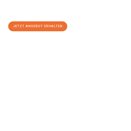
Sie sich Ihr
individuelles Umzugsangebot für Ihr Anliegen in
Solingen
zum Best-Preis! Nutzen Sie die Gelegenheit für einen
stressfreien Umzug
mit maximalem Komfort:
JETZT ANGEBOT ERHALTEN