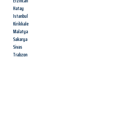
Erzincan
Hatay
Istanbul
Kirikkale
Malatya
Sakarya
Sivas
Trabzon
Jetzt anfragen &
Angebot
mit Best-Preis
erhalten!
Schicken Sie uns jetzt Ihre unverbindliche Anfrage und sichern