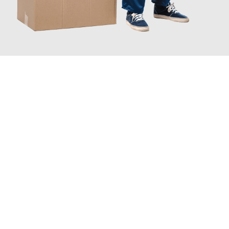
JETZT ANFRAGEN
Erleben Sie mit Umzugsmeister Bäcker Solingen, wie
einfach und
stressfrei Ihr Umzug Solingen Batman
sein kann. Unser
Expertenteam steht bereit, um Ihnen einen reibungslosen
Übergang in Ihr neues Zuhause zu garantieren.
Jetzt
unverbindliches Angebot
erhalten &
100€ sparen: