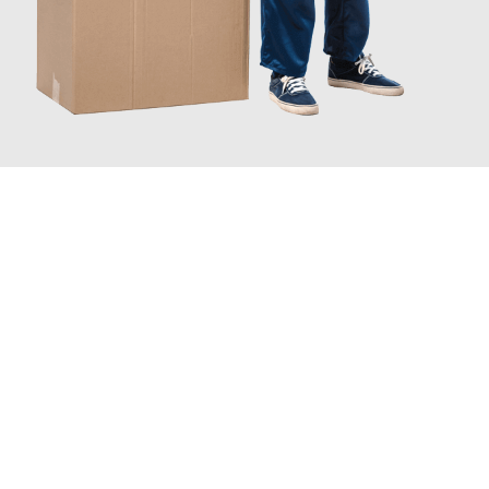
JETZT ANFRAGEN
Erleben Sie mit Umzugsmeister Bäcker Solingen, wie
einfach und
stressfrei Ihr Umzug Solingen Santander
sein kann. Unser
Expertenteam steht bereit, um Ihnen einen reibungslosen
Übergang in Ihr neues Zuhause zu garantieren.