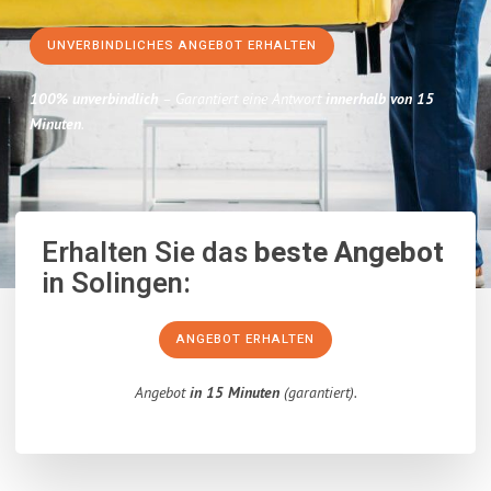
UNVERBINDLICHES ANGEBOT ERHALTEN
100% unverbindlich
– Garantiert eine Antwort
innerhalb von 15
Minuten
.
Erhalten Sie das
beste Angebot
in Solingen:
ANGEBOT ERHALTEN
Angebot
in 15 Minuten
(garantiert).