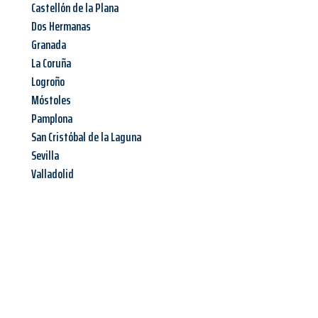
Castellón de la Plana
Dos Hermanas
Granada
La Coruña
Logroño
Móstoles
Pamplona
San Cristóbal de la Laguna
Sevilla
Valladolid
Jetzt anfragen &
Angebot
mit Best-Preis
erhalten!