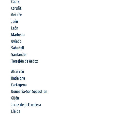
Cádiz
Coruña
Getafe
Jaén
León
Marbella
Oviedo
Sabadell
Santander
Torrejón de Ardoz
Alcorcón
Badalona
Cartagena
Donostia-San Sebastian
Gijón
Jerez de la Frontera
Lleida