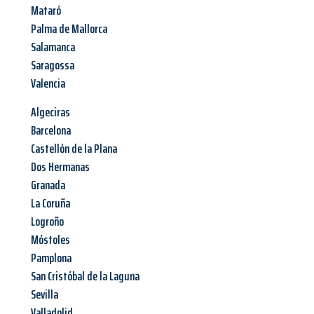
Mataró
Palma de Mallorca
Salamanca
Saragossa
Valencia
Algeciras
Barcelona
Castellón de la Plana
Dos Hermanas
Granada
La Coruña
Logroño
Móstoles
Pamplona
San Cristóbal de la Laguna
Sevilla
Valladolid