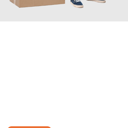
JETZT ANFRAGEN
Erleben Sie mit Umzugsmeister Bäcker Solingen, wie
einfach und
stressfrei Ihr Umzug Solingen Reus
sein kann. Unser
Expertenteam steht bereit, um Ihnen einen reibungslosen
Übergang in Ihr neues Zuhause zu garantieren.
Jetzt
unverbindliches Angebot
erhalten &
100€ sparen: