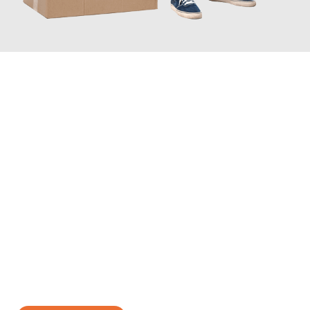
JETZT ANFRAGEN
Erleben Sie mit Umzugsmeister Bäcker Solingen, wie
einfach und
stressfrei Ihr Umzug Solingen Elche
sein kann. Unser
Expertenteam steht bereit, um Ihnen einen reibungslosen
Übergang in Ihr neues Zuhause zu garantieren.
Jetzt
unverbindliches Angebot
erhalten &
100€ sparen: