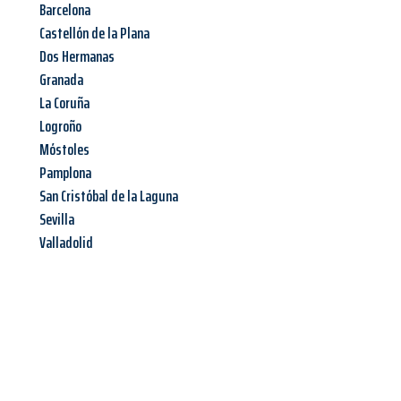
Barcelona
Castellón de la Plana
Dos Hermanas
Granada
La Coruña
Logroño
Móstoles
Pamplona
San Cristóbal de la Laguna
Sevilla
Valladolid
Jetzt anfragen &
Angebot