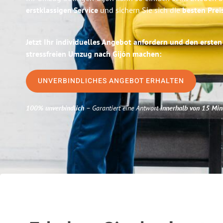
erstklassigen Service
und sichern Sie sich die
besten Prei
Jetzt Ihr individuelles Angebot anfordern und den ersten
stressfreien Umzug nach Gijón machen:
UNVERBINDLICHES ANGEBOT ERHALTEN
100% unverbindlich
– Garantiert eine Antwort
innerhalb von 15 Min