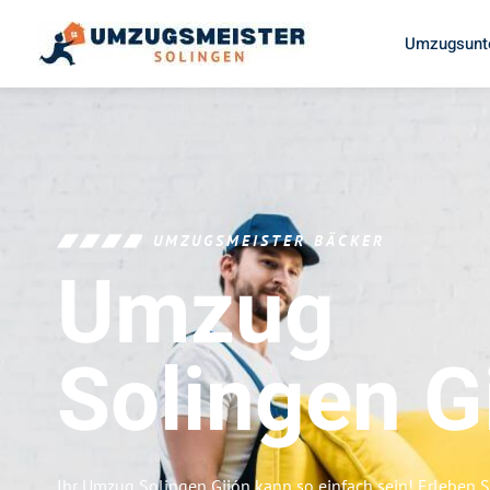
Umzugsunt
UMZUGSMEISTER BÄCKER
Umzug
Solingen
G
Ihr Umzug Solingen Gijón kann so einfach sein! Erleben 