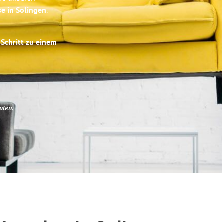
se in Solingen
.
 Schritt zu einem
uten
.