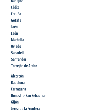
Badajoz
Cádiz
Coruña
Getafe
Jaén
León
Marbella
Oviedo
Sabadell
Santander
Torrejón de Ardoz
Alcorcón
Badalona
Cartagena
Donostia-San Sebastian
Gijón
Jerez de la Frontera