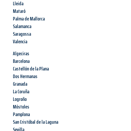
Lleida
Mataró
Palma de Mallorca
Salamanca
Saragossa
Valencia
Algeciras
Barcelona
Castellón de la Plana
Dos Hermanas
Granada
La Coruña
Logroño
Móstoles
Pamplona
San Cristóbal de la Laguna
Sevilla