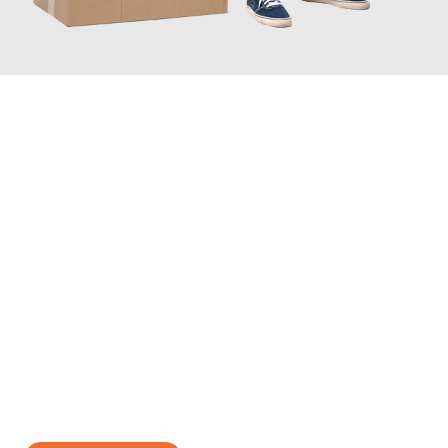
JETZT ANFRAGEN
Erleben Sie mit Umzugsmeister Bäcker Solingen, wie
einfach und
stressfrei Ihr Umzug Solingen Murcia
sein kann. Unser
Expertenteam steht bereit, um Ihnen einen reibungslosen
Übergang in Ihr neues Zuhause zu garantieren.
Jetzt
unverbindliches Angebot
erhalten &
100€ sparen: