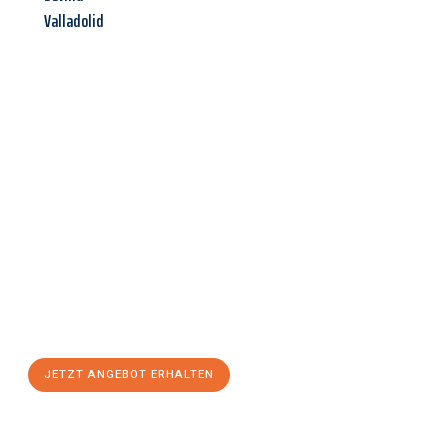
Valladolid
Jetzt anfragen &
Angebot
mit Best-Preis
erhalten!
Schicken Sie uns jetzt Ihre unverbindliche Anfrage und sichern
Sie sich Ihr
individuelles Umzugsangebot für Ihr Anliegen in
Solingen
zum Best-Preis! Nutzen Sie die Gelegenheit für einen
stressfreien Umzug
mit maximalem Komfort:
JETZT ANGEBOT ERHALTEN