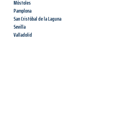
Móstoles
Pamplona
San Cristóbal de la Laguna
Sevilla
Valladolid
Jetzt anfragen &
Angebot
mit Best-Preis
erhalten!
Schicken Sie uns jetzt Ihre unverbindliche Anfrage und sichern
Sie sich Ihr
individuelles Umzugsangebot für Ihr Anliegen in
Solingen
zum Best-Preis! Nutzen Sie die Gelegenheit für einen
stressfreien Umzug
mit maximalem Komfort: