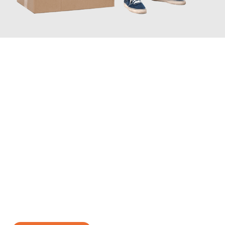
JETZT ANFRAGEN
Erleben Sie mit Umzugsmeister Bäcker Solingen, wie
einfach und
stressfrei Ihr Umzug Solingen Malaga
sein kann. Unser
Expertenteam steht bereit, um Ihnen einen reibungslosen
Übergang in Ihr neues Zuhause zu garantieren.
Jetzt
unverbindliches Angebot
erhalten &
100€ sparen: