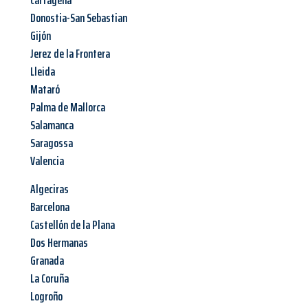
Cartagena
Donostia-San Sebastian
Gijón
Jerez de la Frontera
Lleida
Mataró
Palma de Mallorca
Salamanca
Saragossa
Valencia
Algeciras
Barcelona
Castellón de la Plana
Dos Hermanas
Granada
La Coruña
Logroño