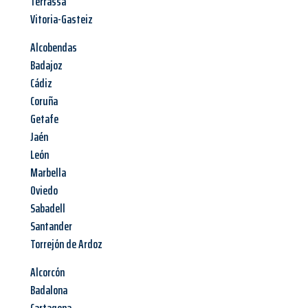
Terrassa
Vitoria-Gasteiz
Alcobendas
Badajoz
Cádiz
Coruña
Getafe
Jaén
León
Marbella
Oviedo
Sabadell
Santander
Torrejón de Ardoz
Alcorcón
Badalona