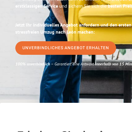
erstklassigen Service
und sichern Sie sich die
besten Prei
Jetzt Ihr individuelles Angebot anfordern und den ersten
stressfreien Umzug nach León machen:
UNVERBINDLICHES ANGEBOT ERHALTEN
100% unverbindlich
– Garantiert eine Antwort
innerhalb von 15 Min