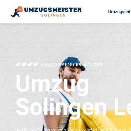
Umzugsunt
UMZUGSMEISTER BÄCKER
Umzug
Solingen
L
Ihr Umzug Solingen León kann so einfach sein! Erleben S