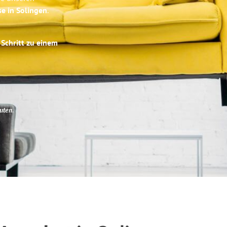
se in Solingen
.
 Schritt zu einem
uten
.