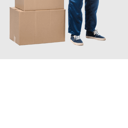
JETZT ANFRAGEN
Erleben Sie mit Umzugsmeister Bäcker Solingen, wie
einfach und
stressfrei Ihr Umzug Solingen Novo mesto
sein kann. Unser
Expertenteam steht bereit, um Ihnen einen reibungslosen