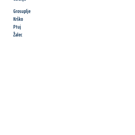
Grosuplje
Krško
Ptuj
Žalec
Jetzt anfragen &
Angebot
mit Best-Preis
erhalten!
Schicken Sie uns jetzt Ihre unverbindliche Anfrage und sichern
Sie sich Ihr
individuelles Umzugsangebot für Ihr Anliegen in
Solingen
zum Best-Preis! Nutzen Sie die Gelegenheit für einen
stressfreien Umzug
mit maximalem Komfort: