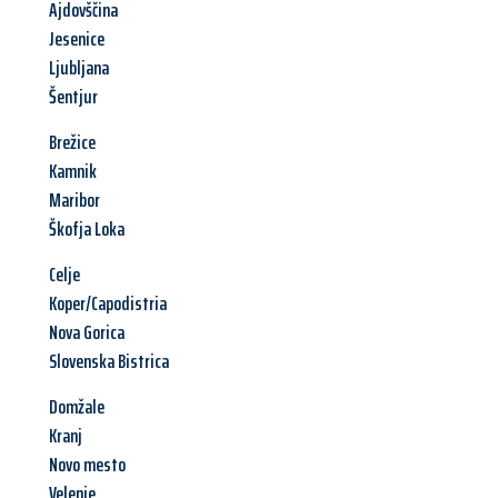
Ajdovščina
Jesenice
Ljubljana
Šentjur
Brežice
Kamnik
Maribor
Škofja Loka
Celje
Koper/Capodistria
Nova Gorica
Slovenska Bistrica
Domžale
Kranj
Novo mesto
Velenje