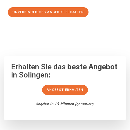
UNVERBINDLICHES ANGEBOT ERHALTEN
100% unverbindlich
– Garantiert eine Antwort
innerhalb von 15
Minuten
.
Erhalten Sie das
beste Angebot
in Solingen:
ANGEBOT ERHALTEN
Angebot
in 15 Minuten
(garantiert).