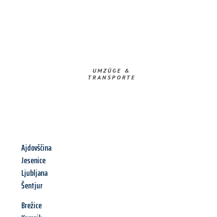
UMZÜGE &
TRANSPORTE
Ajdovščina
Jesenice
Ljubljana
Šentjur
Brežice