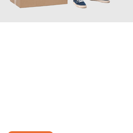
JETZT ANFRAGEN
Erleben Sie mit Umzugsmeister Bäcker Solingen, wie
einfach und
stressfrei Ihr Umzug Solingen Celje
sein kann. Unser
Expertenteam steht bereit, um Ihnen einen reibungslosen
Übergang in Ihr neues Zuhause zu garantieren.
Jetzt
unverbindliches Angebot
erhalten &
100€ sparen: