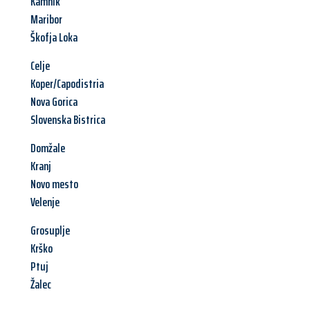
Kamnik
Maribor
Škofja Loka
Celje
Koper/Capodistria
Nova Gorica
Slovenska Bistrica
Domžale
Kranj
Novo mesto
Velenje
Grosuplje
Krško
Ptuj
Žalec