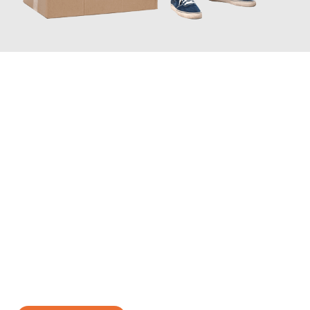
JETZT ANFRAGEN
Erleben Sie mit Umzugsmeister Bäcker Solingen, wie
einfach und
stressfrei Ihr Umzug Solingen Kranj
sein kann. Unser
Expertenteam steht bereit, um Ihnen einen reibungslosen
Übergang in Ihr neues Zuhause zu garantieren.
Jetzt
unverbindliches Angebot
erhalten &
100€ sparen: