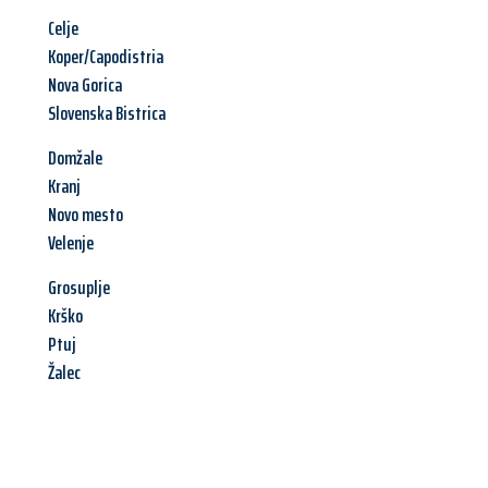
Celje
Koper/Capodistria
Nova Gorica
Slovenska Bistrica
Domžale
Kranj
Novo mesto
Velenje
Grosuplje
Krško
Ptuj
Žalec