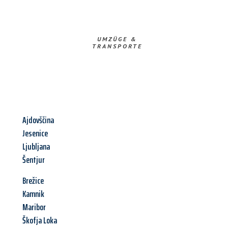
UMZÜGE &
TRANSPORTE
Ajdovščina
Jesenice
Ljubljana
Šentjur
Brežice
Kamnik
Maribor
Škofja Loka