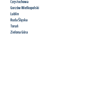
Częstochowa
Gorzów Wielkopolski
Lublin
Ruda Śląska
Toruń
Zielona Góra
Jetzt anfragen &
Angebot
mit Best-Preis
erhalten!
Schicken Sie uns jetzt Ihre unverbindliche Anfrage und sichern
Sie sich Ihr
individuelles Umzugsangebot für Ihr Anliegen in
Solingen
zum Best-Preis! Nutzen Sie die Gelegenheit für einen
stressfreien Umzug
mit maximalem Komfort: