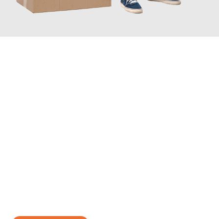
JETZT ANFRAGEN
Erleben Sie mit Umzugsmeister Bäcker Solingen, wie
einfach und
stressfrei Ihr Umzug Solingen Opole
sein kann. Unser
Expertenteam steht bereit, um Ihnen einen reibungslosen
Übergang in Ihr neues Zuhause zu garantieren.
Jetzt
unverbindliches Angebot
erhalten &
100€ sparen: