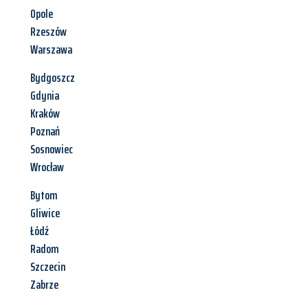
Opole
Rzeszów
Warszawa
Bydgoszcz
Gdynia
Kraków
Poznań
Sosnowiec
Wrocław
Bytom
Gliwice
Łódź
Radom
Szczecin
Zabrze