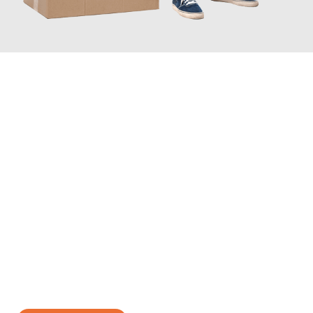
JETZT ANFRAGEN
Erleben Sie mit Umzugsmeister Bäcker Solingen, wie
einfach und
stressfrei Ihr Umzug Solingen Elbląg
sein kann. Unser
Expertenteam steht bereit, um Ihnen einen reibungslosen
Übergang in Ihr neues Zuhause zu garantieren.
Jetzt
unverbindliches Angebot
erhalten &
100€ sparen: