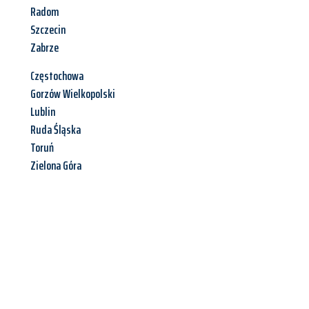
Radom
Szczecin
Zabrze
Częstochowa
Gorzów Wielkopolski
Lublin
Ruda Śląska
Toruń
Zielona Góra
Jetzt anfragen &
Angebot
mit Best-Preis
erhalten!