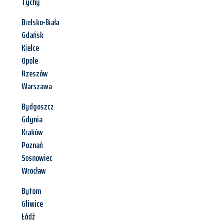
Tychy
Bielsko-Biała
Gdańsk
Kielce
Opole
Rzeszów
Warszawa
Bydgoszcz
Gdynia
Kraków
Poznań
Sosnowiec
Wrocław
Bytom
Gliwice
Łódź