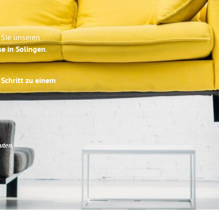
 Sie unseren
se in Solingen
.
 Schritt zu einem
uten
.