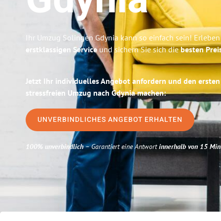
Gdynia
Ihr Umzug Solingen Gdynia kann so einfach sein! Erleben
erstklassigen Service
und sichern Sie sich die
besten Prei
Jetzt Ihr individuelles Angebot anfordern und den ersten
stressfreien Umzug nach Gdynia machen:
UNVERBINDLICHES ANGEBOT ERHALTEN
100% unverbindlich
– Garantiert eine Antwort
innerhalb von 15 Min