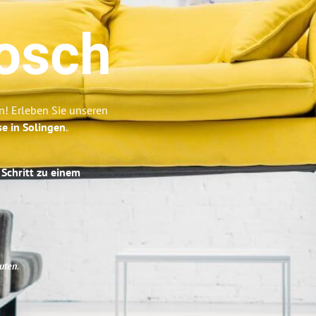
osch
n! Erleben Sie unseren
se in Solingen
.
 Schritt zu einem
uten
.