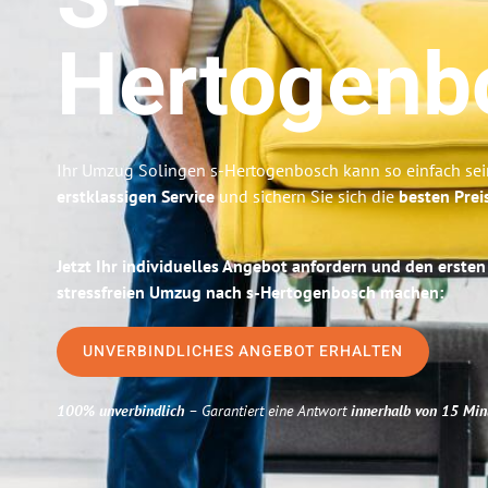
S-
Hertogenb
Ihr Umzug Solingen s-Hertogenbosch kann so einfach sei
erstklassigen Service
und sichern Sie sich die
besten Prei
Jetzt Ihr individuelles Angebot anfordern und den ersten
stressfreien Umzug nach s-Hertogenbosch machen:
UNVERBINDLICHES ANGEBOT ERHALTEN
100% unverbindlich
– Garantiert eine Antwort
innerhalb von 15 Min