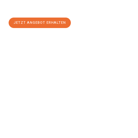
Solingen
zum Best-Preis! Nutzen Sie die Gelegenheit für einen
stressfreien Umzug
mit maximalem Komfort:
JETZT ANGEBOT ERHALTEN