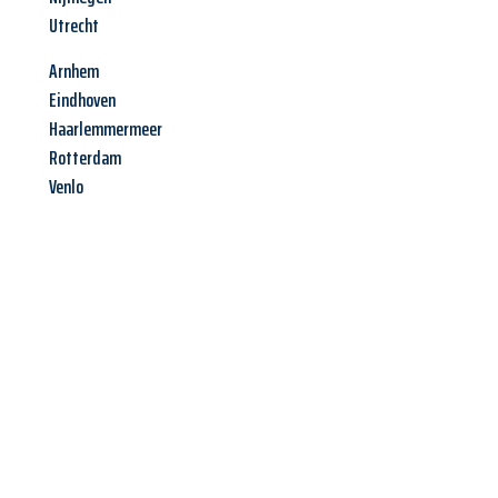
Utrecht
Arnhem
Eindhoven
Haarlemmermeer
Rotterdam
Venlo
Jetzt anfragen &
Angebot
mit Best-Preis
erhalten!
Schicken Sie uns jetzt Ihre unverbindliche Anfrage und sichern
Sie sich Ihr
individuelles Umzugsangebot für Ihr Anliegen in