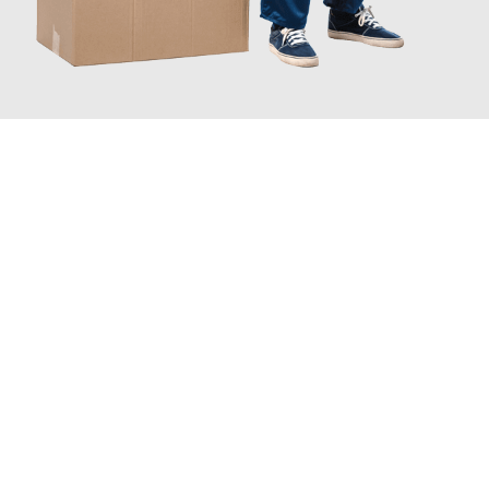
JETZT ANFRAGEN
Erleben Sie mit Umzugsmeister Bäcker Solingen, wie
einfach und
stressfrei Ihr Umzug Solingen Emmen
sein kann. Unser
Expertenteam steht bereit, um Ihnen einen reibungslosen
Übergang in Ihr neues Zuhause zu garantieren.
Jetzt
unverbindliches Angebot
erhalten &
100€ sparen: