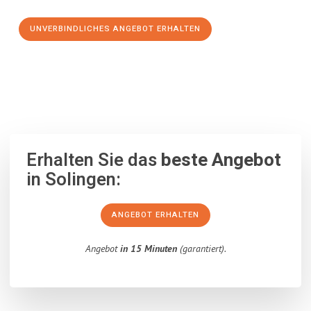
UNVERBINDLICHES ANGEBOT ERHALTEN
100% unverbindlich
– Garantiert eine Antwort
innerhalb von 15
Minuten
.
Erhalten Sie das
beste Angebot
in Solingen:
ANGEBOT ERHALTEN
Angebot
in 15 Minuten
(garantiert).