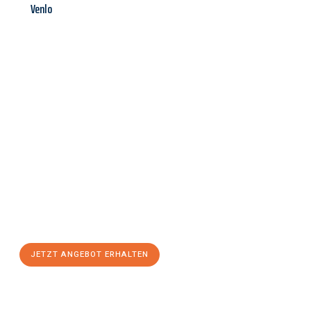
Venlo
Jetzt anfragen &
Angebot
mit Best-Preis
erhalten!
Schicken Sie uns jetzt Ihre unverbindliche Anfrage und sichern
Sie sich Ihr
individuelles Umzugsangebot für Ihr Anliegen in
Solingen
zum Best-Preis! Nutzen Sie die Gelegenheit für einen
stressfreien Umzug
mit maximalem Komfort:
JETZT ANGEBOT ERHALTEN