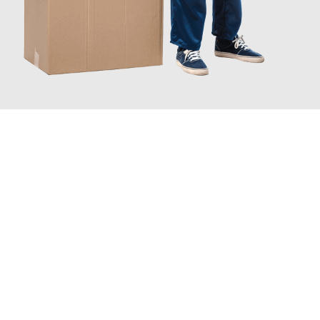
JETZT ANFRAGEN
Erleben Sie mit Umzugsmeister Bäcker Solingen, wie
einfach und
stressfrei Ihr Umzug Solingen Den Haag
sein kann. Unser
Expertenteam steht bereit, um Ihnen einen reibungslosen
Übergang in Ihr neues Zuhause zu garantieren.