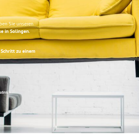
ben Sie unseren
se in Solingen
.
 Schritt zu einem
uten
.