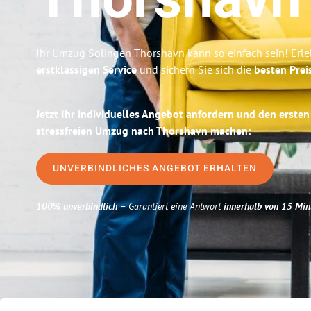
Thorshavn
Ihr Umzug Solingen Thorshavn kann so einfach sein! Erle
erstklassigen Service
und sichern Sie sich die
besten Prei
Jetzt Ihr individuelles Angebot anfordern und den ersten
stressfreien Umzug nach Thorshavn machen:
UNVERBINDLICHES ANGEBOT ERHALTEN
100% unverbindlich
– Garantiert eine Antwort
innerhalb von 15 Min