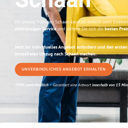
Schaan
Ihr Umzug Solingen Schaan kann so einfach sein! Erleben
erstklassigen Service
und sichern Sie sich die
besten Prei
Jetzt Ihr individuelles Angebot anfordern und den ersten
stressfreien Umzug nach Schaan machen:
UNVERBINDLICHES ANGEBOT ERHALTEN
100% unverbindlich
– Garantiert eine Antwort
innerhalb von 15 Min