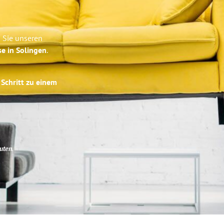
 Sie unseren
se in Solingen
.
 Schritt zu einem
uten
.