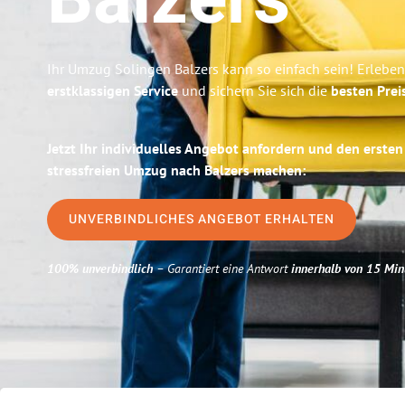
Balzers
Ihr Umzug Solingen Balzers kann so einfach sein! Erleben
erstklassigen Service
und sichern Sie sich die
besten Prei
Jetzt Ihr individuelles Angebot anfordern und den ersten
stressfreien Umzug nach Balzers machen:
UNVERBINDLICHES ANGEBOT ERHALTEN
100% unverbindlich
– Garantiert eine Antwort
innerhalb von 15 Min