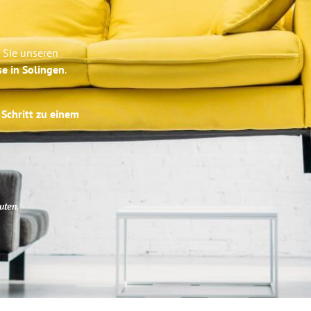
 Sie unseren
se in Solingen
.
 Schritt zu einem
uten
.