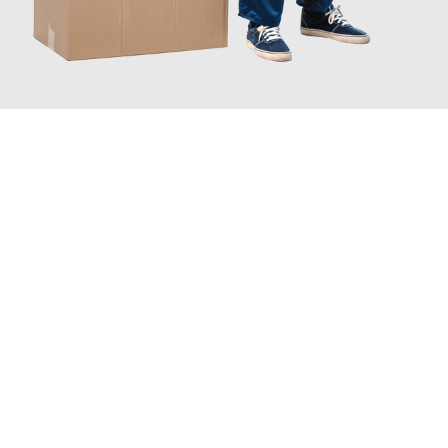
JETZT ANFRAGEN
Erleben Sie mit Umzugsmeister Bäcker Solingen, wie
einfach und
stressfrei Ihr Umzug Solingen Watford
sein kann. Unser
Expertenteam steht bereit, um Ihnen einen reibungslosen
Übergang in Ihr neues Zuhause zu garantieren.
Jetzt
unverbindliches Angebot
erhalten &
100€ sparen: