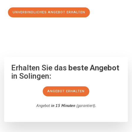
UNVERBINDLICHES ANGEBOT ERHALTEN
100% unverbindlich
– Garantiert eine Antwort
innerhalb von 15
Minuten
.
Erhalten Sie das
beste Angebot
in Solingen:
ANGEBOT ERHALTEN
Angebot
in 15 Minuten
(garantiert).