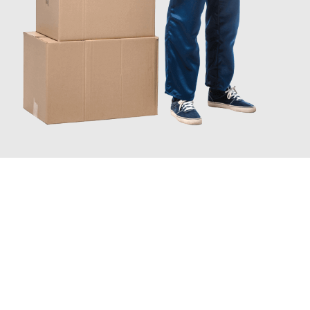
JETZT ANFRAGEN
Erleben Sie mit Umzugsmeister Bäcker Solingen, wie
einfach und
stressfrei Ihr Umzug Solingen Southampton
sein kann. Unser