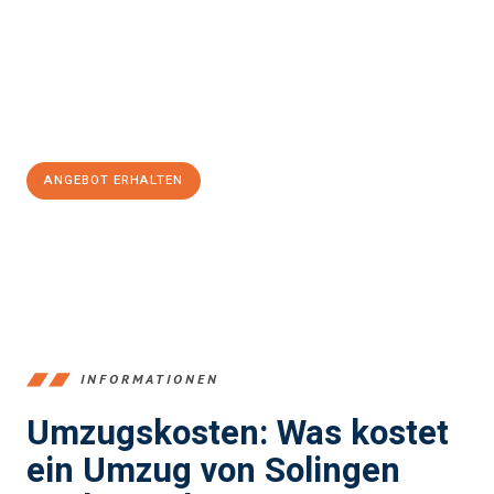
Expertenteam steht bereit, um Ihnen einen reibungslosen
Übergang in Ihr neues Zuhause zu garantieren.
Jetzt
unverbindliches Angebot
erhalten &
100€ sparen:
ANGEBOT ERHALTEN
+4915792653366
INFORMATIONEN
Umzugskosten: Was kostet
ein Umzug von Solingen