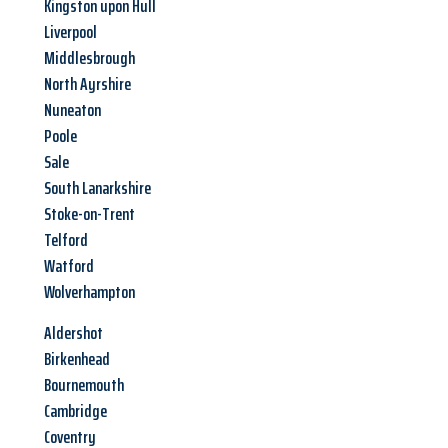
Kingston upon Hull
Liverpool
Middlesbrough
North Ayrshire
Nuneaton
Poole
Sale
South Lanarkshire
Stoke-on-Trent
Telford
Watford
Wolverhampton
Aldershot
Birkenhead
Bournemouth
Cambridge
Coventry