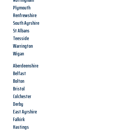
Nottingham
Plymouth
Renfrewshire
South Ayrshire
St Albans
Teesside
Warrington
Wigan
Aberdeenshire
Belfast
Bolton
Bristol
Colchester
Derby
East Ayrshire
Falkirk
Hastings