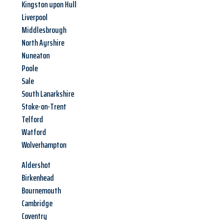
Kingston upon Hull
Liverpool
Middlesbrough
North Ayrshire
Nuneaton
Poole
Sale
South Lanarkshire
Stoke-on-Trent
Telford
Watford
Wolverhampton
Aldershot
Birkenhead
Bournemouth
Cambridge
Coventry