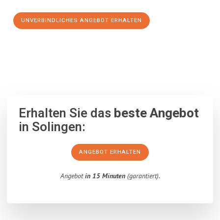
UNVERBINDLICHES ANGEBOT ERHALTEN
100% unverbindlich
– Garantiert eine Antwort
innerhalb von 15
Minuten
.
Erhalten Sie das
beste Angebot
in Solingen:
ANGEBOT ERHALTEN
Angebot
in 15 Minuten
(garantiert).