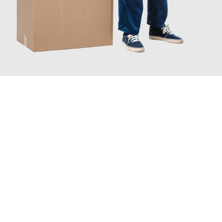
JETZT ANFRAGEN
Erleben Sie mit Umzugsmeister Bäcker Solingen, wie
einfach und
stressfrei Ihr Umzug Solingen Liverpool
sein kann. Unser
Expertenteam steht bereit, um Ihnen einen reibungslosen
Übergang in Ihr neues Zuhause zu garantieren.