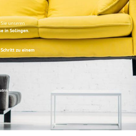
 Sie unseren
se in Solingen
.
 Schritt zu einem
uten
.