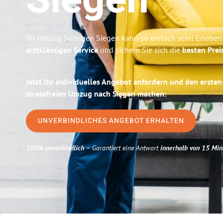
Siegen
Ihr Umzug Solingen Siegen kann so einfach sein! Erleben
erstklassigen Service
und sichern Sie sich die
besten Prei
Jetzt Ihr individuelles Angebot anfordern und den ersten
stressfreien Umzug nach Siegen machen:
UNVERBINDLICHES ANGEBOT ERHALTEN
100% unverbindlich
– Garantiert eine Antwort
innerhalb von 15 Min