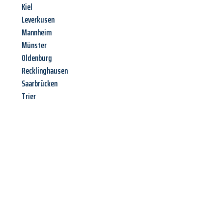
Kiel
Leverkusen
Mannheim
Münster
Oldenburg
Recklinghausen
Saarbrücken
Trier
Jetzt anfragen &
Angebot
mit Best-Preis
erhalten!
Schicken Sie uns jetzt Ihre unverbindliche Anfrage und sichern