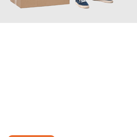
JETZT ANFRAGEN
Erleben Sie mit Umzugsmeister Bäcker Solingen, wie
einfach und
stressfrei Ihr Umzug Solingen Kassel
sein kann. Unser
Expertenteam steht bereit, um Ihnen einen reibungslosen
Übergang in Ihr neues Zuhause zu garantieren.
Jetzt
unverbindliches Angebot
erhalten &
100€ sparen: