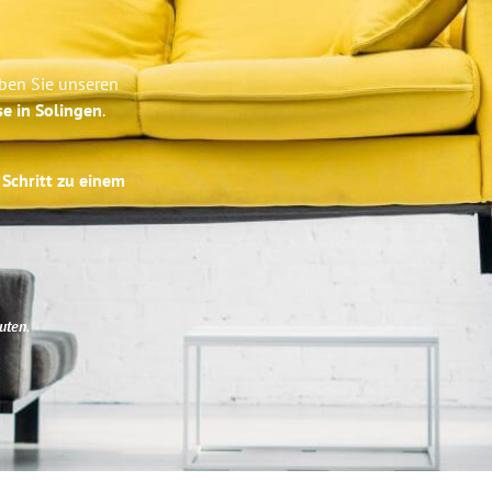
ben Sie unseren
se in Solingen
.
 Schritt zu einem
uten
.