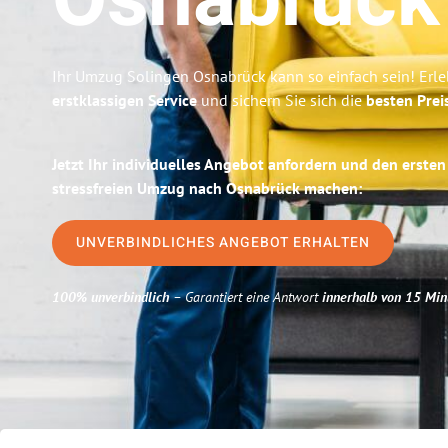
Osnabrück
Ihr Umzug Solingen Osnabrück kann so einfach sein! Erle
erstklassigen Service
und sichern Sie sich die
besten Prei
Jetzt Ihr individuelles Angebot anfordern und den ersten
stressfreien Umzug nach Osnabrück machen:
UNVERBINDLICHES ANGEBOT ERHALTEN
100% unverbindlich
– Garantiert eine Antwort
innerhalb von 15 Min