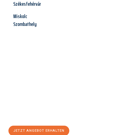
Székesfehérvár
Miskolc
Szombathely
Jetzt anfragen &
Angebot
mit Best-Preis
erhalten!
Schicken Sie uns jetzt Ihre unverbindliche Anfrage und sichern
Sie sich Ihr
individuelles Umzugsangebot für Ihr Anliegen in
Solingen
zum Best-Preis! Nutzen Sie die Gelegenheit für einen
stressfreien Umzug
mit maximalem Komfort:
JETZT ANGEBOT ERHALTEN