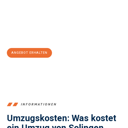
stressfrei Ihr Umzug Solingen Székesfehérvár
sein kann. Unser
Expertenteam steht bereit, um Ihnen einen reibungslosen
Übergang in Ihr neues Zuhause zu garantieren.
Jetzt
unverbindliches Angebot
erhalten &
100€ sparen:
ANGEBOT ERHALTEN
+4915792653366
INFORMATIONEN
Umzugskosten: Was kostet