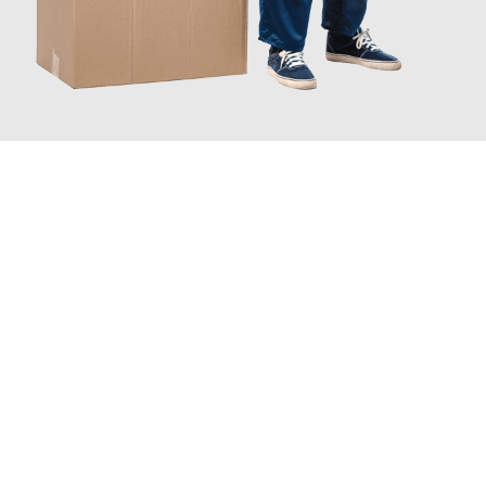
JETZT ANFRAGEN
Erleben Sie mit Umzugsmeister Bäcker Solingen, wie
einfach und
stressfrei Ihr Umzug Solingen Budapest
sein kann. Unser
Expertenteam steht bereit, um Ihnen einen reibungslosen
Übergang in Ihr neues Zuhause zu garantieren.
Jetzt
unverbindliches Angebot
erhalten &