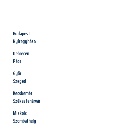
Budapest
Nyíregyháza
Debrecen
Pécs
Győr
Szeged
Kecskemét
Székesfehérvár
Miskolc
Szombathely