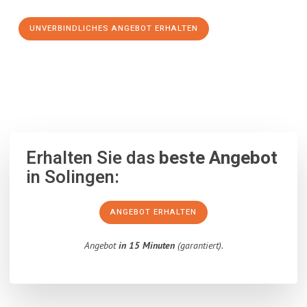
UNVERBINDLICHES ANGEBOT ERHALTEN
100% unverbindlich
– Garantiert eine Antwort
innerhalb von 15
Minuten
.
Erhalten Sie das
beste Angebot
in Solingen:
ANGEBOT ERHALTEN
Angebot
in 15 Minuten
(garantiert).