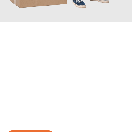
JETZT ANFRAGEN
Erleben Sie mit Umzugsmeister Bäcker Solingen, wie
einfach und
stressfrei Ihr Umzug Solingen Riehen
sein kann. Unser
Expertenteam steht bereit, um Ihnen einen reibungslosen
Übergang in Ihr neues Zuhause zu garantieren.
Jetzt
unverbindliches Angebot
erhalten &
100€ sparen: