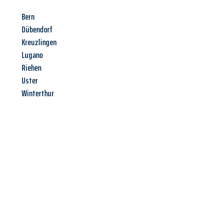
Bern
Dübendorf
Kreuzlingen
Lugano
Riehen
Uster
Winterthur
Jetzt anfragen &
Angebot
mit Best-Preis
erhalten!
Schicken Sie uns jetzt Ihre unverbindliche Anfrage und sichern