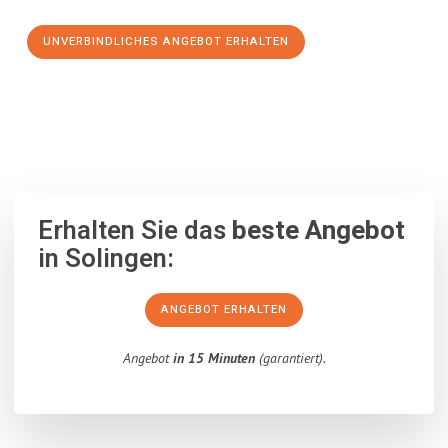
UNVERBINDLICHES ANGEBOT ERHALTEN
100% unverbindlich
– Garantiert eine Antwort
innerhalb von 15
Minuten
.
Erhalten Sie das
beste Angebot
in Solingen:
ANGEBOT ERHALTEN
Angebot
in 15 Minuten
(garantiert).