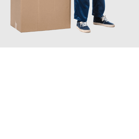
JETZT ANFRAGEN
Erleben Sie mit Umzugsmeister Bäcker Solingen, wie
einfach und
stressfrei Ihr Umzug Solingen Frauenfeld
sein kann. Unser
Expertenteam steht bereit, um Ihnen einen reibungslosen
Übergang in Ihr neues Zuhause zu garantieren.