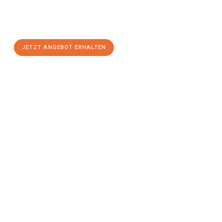
Sie sich Ihr
individuelles Umzugsangebot für Ihr Anliegen in
Solingen
zum Best-Preis! Nutzen Sie die Gelegenheit für einen
stressfreien Umzug
mit maximalem Komfort:
JETZT ANGEBOT ERHALTEN