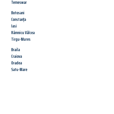
Temeswar
Botosani
Constanța
Iasi
Râmnicu Vâlcea
Tirgu-Mures
Braila
Craiova
Oradea
Satu-Mare
Jetzt anfragen &
Angebot