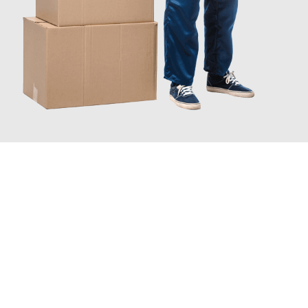
JETZT ANFRAGEN
Erleben Sie mit Umzugsmeister Bäcker Solingen, wie
einfach und
stressfrei Ihr Umzug Solingen Cluj-Napoca
sein kann. Unser
Expertenteam steht bereit, um Ihnen einen reibungslosen