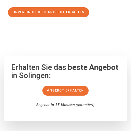
UNVERBINDLICHES ANGEBOT ERHALTEN
100% unverbindlich
– Garantiert eine Antwort
innerhalb von 15
Minuten
.
Erhalten Sie das
beste Angebot
in Solingen:
ANGEBOT ERHALTEN
Angebot
in 15 Minuten
(garantiert).