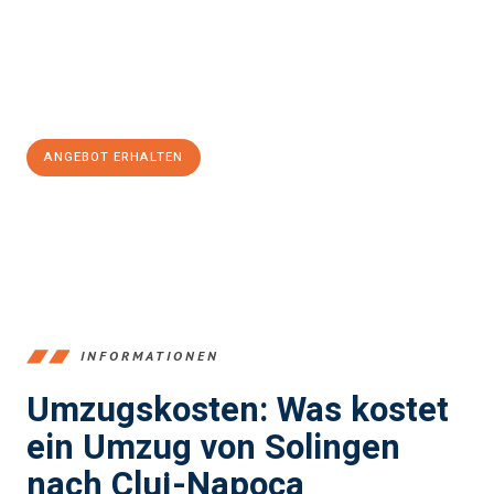
Übergang in Ihr neues Zuhause zu garantieren.
Jetzt
unverbindliches Angebot
erhalten &
100€ sparen:
ANGEBOT ERHALTEN
+4915792653366
INFORMATIONEN
Umzugskosten: Was kostet
ein Umzug von Solingen
nach Cluj-Napoca