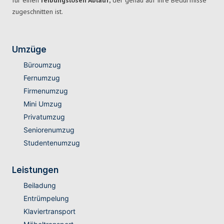
für einen
reibungslosen Ablauf,
der genau auf Ihre Bedürfnisse
zugeschnitten ist.
Umzüge
Büroumzug
Fernumzug
Firmenumzug
Mini Umzug
Privatumzug
Seniorenumzug
Studentenumzug
Leistungen
Beiladung
Entrümpelung
Klaviertransport