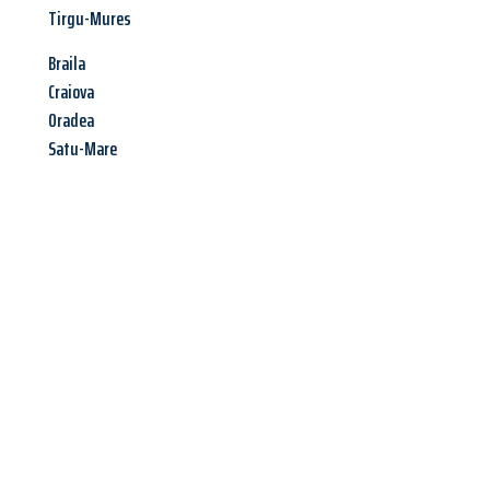
Tirgu-Mures
Braila
Craiova
Oradea
Satu-Mare
Jetzt anfragen &
Angebot
mit Best-Preis
erhalten!
Schicken Sie uns jetzt Ihre unverbindliche Anfrage und sichern
Sie sich Ihr
individuelles Umzugsangebot für Ihr Anliegen in
Solingen
zum Best-Preis! Nutzen Sie die Gelegenheit für einen
stressfreien Umzug
mit maximalem Komfort: