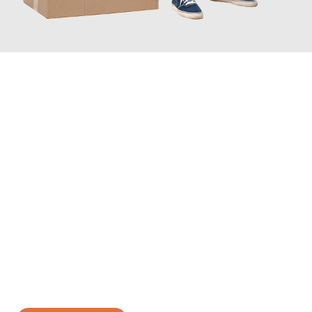
JETZT ANFRAGEN
Erleben Sie mit Umzugsmeister Bäcker Solingen, wie
einfach und
stressfrei Ihr Umzug Solingen Arad
sein kann. Unser
Expertenteam steht bereit, um Ihnen einen reibungslosen
Übergang in Ihr neues Zuhause zu garantieren.
Jetzt
unverbindliches Angebot
erhalten &
100€ sparen: