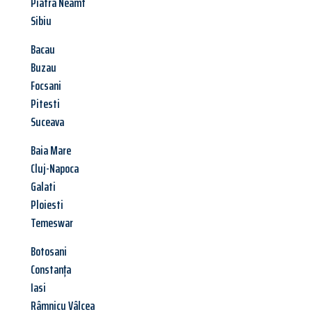
Piatra Neamt
Sibiu
Bacau
Buzau
Focsani
Pitesti
Suceava
Baia Mare
Cluj-Napoca
Galati
Ploiesti
Temeswar
Botosani
Constanța
Iasi
Râmnicu Vâlcea