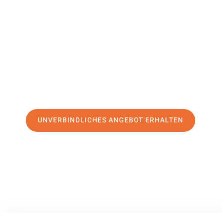
Bergen
Ihr Umzug Solingen Bergen kann so einfach sein! Erleben
erstklassigen Service
und sichern Sie sich die
besten Prei
Jetzt Ihr individuelles Angebot anfordern und den ersten
stressfreien Umzug nach Bergen machen:
UNVERBINDLICHES ANGEBOT ERHALTEN
100% unverbindlich
– Garantiert eine Antwort
innerhalb von 15 Min