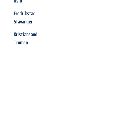
Oslo
Fredrikstad
Stavanger
Kristiansand
Tromso
Jetzt anfragen &
Angebot
mit Best-Preis
erhalten!
Schicken Sie uns jetzt Ihre unverbindliche Anfrage und sichern
Sie sich Ihr
individuelles Umzugsangebot für Ihr Anliegen in
Solingen
zum Best-Preis! Nutzen Sie die Gelegenheit für einen
stressfreien Umzug
mit maximalem Komfort: