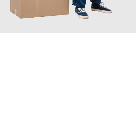
JETZT ANFRAGEN
Erleben Sie mit Umzugsmeister Bäcker Solingen, wie
einfach und
stressfrei Ihr Umzug Solingen Alesund
sein kann. Unser
Expertenteam steht bereit, um Ihnen einen reibungslosen
Übergang in Ihr neues Zuhause zu garantieren.
Jetzt
unverbindliches Angebot
erhalten &
100€ sparen: