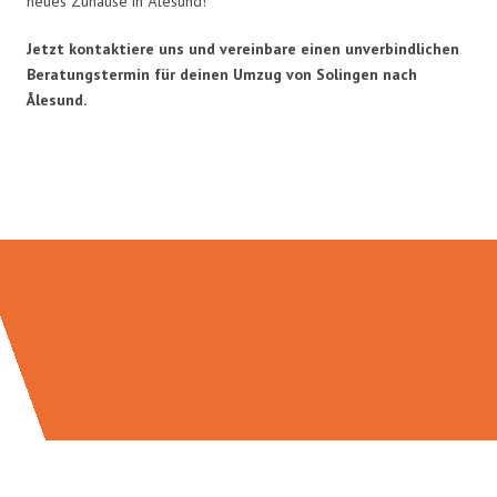
neues Zuhause in Ålesund!
Jetzt kontaktiere uns und vereinbare einen unverbindlichen
Beratungstermin für deinen Umzug von Solingen nach
Ålesund.
Umzugsmeister Bäcker in Zahlen: