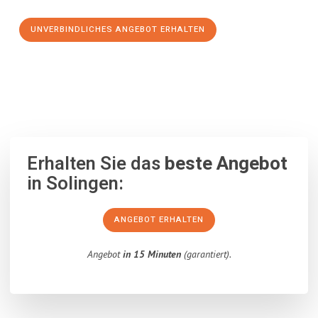
UNVERBINDLICHES ANGEBOT ERHALTEN
100% unverbindlich
– Garantiert eine Antwort
innerhalb von 15
Minuten
.
Erhalten Sie das
beste Angebot
in Solingen:
ANGEBOT ERHALTEN
Angebot
in 15 Minuten
(garantiert).