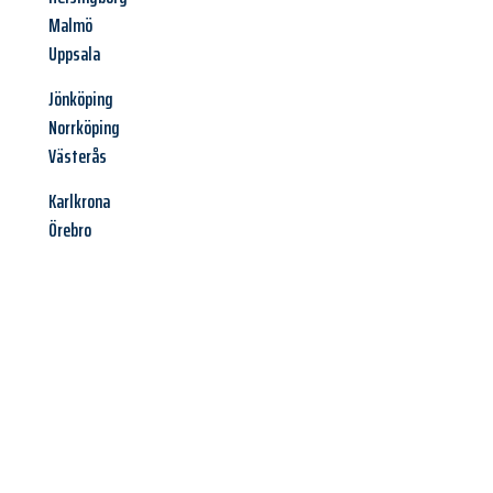
Malmö
Uppsala
Jönköping
Norrköping
Västerås
Karlkrona
Örebro
Jetzt anfragen &
Angebot
mit Best-Preis
erhalten!