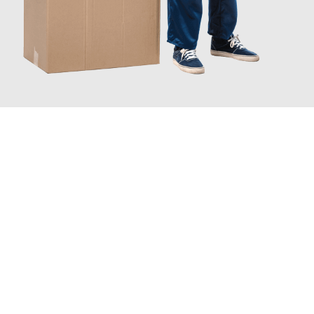
JETZT ANFRAGEN
Erleben Sie mit Umzugsmeister Bäcker Solingen, wie
einfach und
stressfrei Ihr Umzug Solingen Norrköping
sein kann. Unser
Expertenteam steht bereit, um Ihnen einen reibungslosen
Übergang in Ihr neues Zuhause zu garantieren.