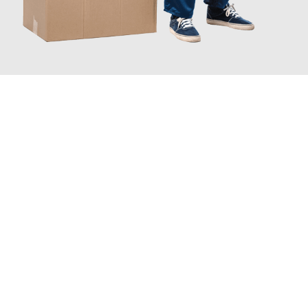
JETZT ANFRAGEN
Erleben Sie mit Umzugsmeister Bäcker Solingen, wie
einfach und
stressfrei Ihr Umzug Solingen Venedig
sein kann. Unser
Expertenteam steht bereit, um Ihnen einen reibungslosen
Übergang in Ihr neues Zuhause zu garantieren.
Jetzt
unverbindliches Angebot
erhalten &
100€ sparen: