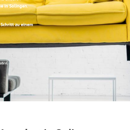
se in Solingen
.
 Schritt zu einem
uten
.