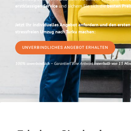
erstklassigen Service
und sichern Sie sich die
besten Prei
Jetzt Ihr individuelles Angebot anfordern und den ersten
stressfreien Umzug nach Turku machen:
UNVERBINDLICHES ANGEBOT ERHALTEN
100% unverbindlich
– Garantiert eine Antwort
innerhalb von 15 Min