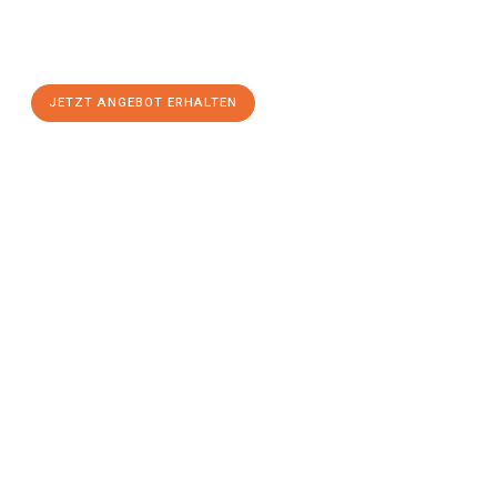
Sie sich Ihr
individuelles Umzugsangebot für Ihr Anliegen in
Solingen
zum Best-Preis! Nutzen Sie die Gelegenheit für einen
stressfreien Umzug
mit maximalem Komfort:
JETZT ANGEBOT ERHALTEN