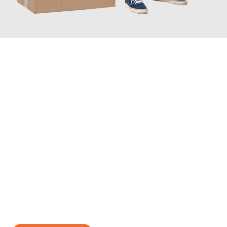
JETZT ANFRAGEN
Erleben Sie mit Umzugsmeister Bäcker Solingen, wie
einfach und
stressfrei Ihr Umzug Solingen Ålborg
sein kann. Unser
Expertenteam steht bereit, um Ihnen einen reibungslosen
Übergang in Ihr neues Zuhause zu garantieren.
Jetzt
unverbindliches Angebot
erhalten &
100€ sparen: