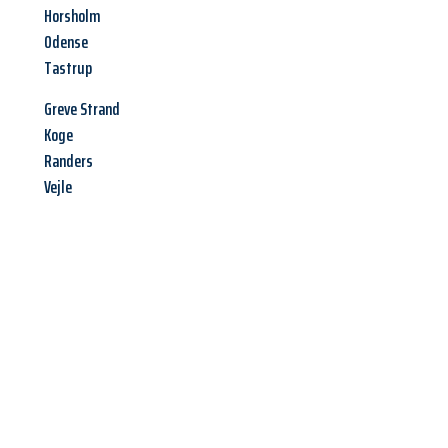
Horsholm
Odense
Tastrup
Greve Strand
Koge
Randers
Vejle
Jetzt anfragen &
Angebot
mit Best-Preis
erhalten!
Schicken Sie uns jetzt Ihre unverbindliche Anfrage und sichern